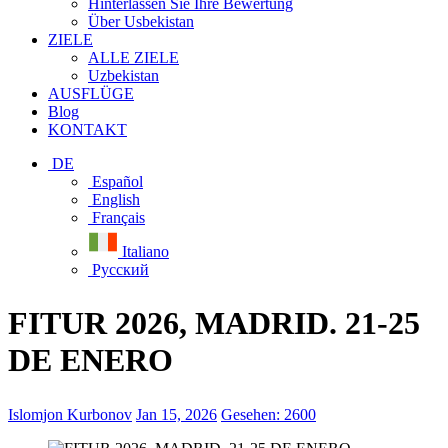
Hinterlassen Sie Ihre Bewertung
Über Usbekistan
ZIELE
ALLE ZIELE
Uzbekistan
AUSFLÜGE
Blog
KONTAKT
DE
Español
English
Français
Italiano
Русский
FITUR 2026, MADRID. 21-25
DE ENERO
Islomjon Kurbonov
Jan 15, 2026
Gesehen: 2600