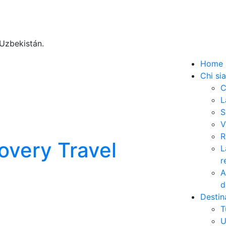
Uzbekistán.
Home
Chi si
C
L
S
V
R
L
r
A
d
Destin
T
U