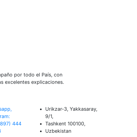
paño por todo el País, con
s excelentes explicaciones.
sapp,
Urikzar-3, Yakkasaray,
ram:
9/1,
(897) 444
Tashkent 100100,
3
Uzbekistan