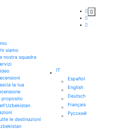
amo
hi siamo
a nostra squadra
ervizi
IT
ideo
ecensioni
Español
ascia la tua
English
ecensione
Deutsch
 proposito
Français
ell'Uzbekistan
azioni
Русский
utte le destinazioni
zbekistan