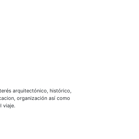
rés arquitectónico, histórico,
icacion, organización así como
 viaje.