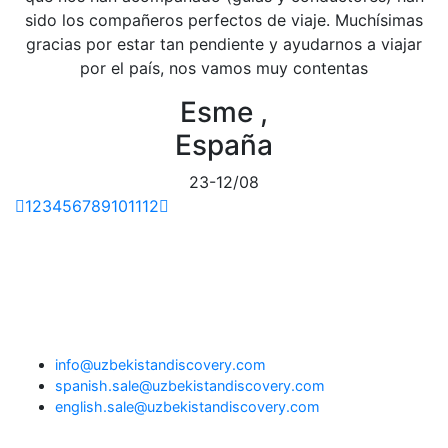
sido los compañeros perfectos de viaje. Muchísimas
gracias por estar tan pendiente y ayudarnos a viajar
por el país, nos vamos muy contentas
Esme ,
España
23-12/08
1
2
3
4
5
6
7
8
9
10
11
12
info@uzbekistandiscovery.com
spanish.sale@uzbekistandiscovery.com
english.sale@uzbekistandiscovery.com