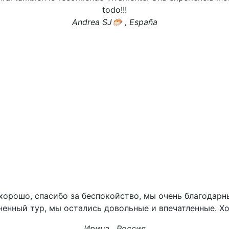
todo!!!
Andrea SJ🐡 , España
 хорошо, спасибо за беспокойство, мы очень благодарн
ненный тур, мы остались довольные и впечатленные. Хо
Ирина , Россия