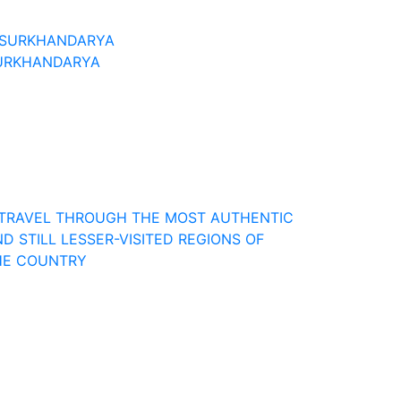
URKHANDARYA
Uzbekistan