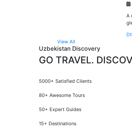
A 
gl
D
View All
Uzbekistan Discovery
GO TRAVEL. DISCOV
5000
+
Satisfied Clients
80
+
Awesome Tours
50
+
Expert Guides
15
+
Destinations