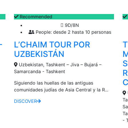
Recommended
9D/8N
People: desde 2 hasta 10 personas
-
L’CHAIM TOUR POR
T
UZBEKISTÁN
M
S
Uzbekistan, Tashkent – Jiva – Bujará –
R
Samarcanda - Tashkent
Siguiendo las huellas de las antiguas
comunidades judías de Asia Central y la R...
Ta
DISCOVER
Sa
Ta
- 