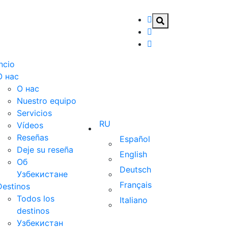
Incio
О нас
О нас
Nuestro equipo
Servicios
RU
Vídeos
Reseñas
Español
Deje su reseña
English
Об
Deutsch
Узбекистане
Français
Destinos
Todos los
Italiano
destinos
Узбекистан