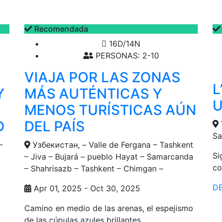
Recomendada
16D/14N
PERSONAS: 2-10
VIAJA POR LAS ZONAS
L
Y
MÁS AUTÉNTICAS Y
U
MENOS TURÍSTICAS AÚN
D
DEL PAÍS
Sa
-
Узбекистан, – Valle de Fergana – Tashkent
Si
– Jiva – Bujará – pueblo Hayat – Samarcanda
co
– Shahrisazb – Tashkent – Chimgan –
D
Apr 01, 2025 - Oct 30, 2025
Camino en medio de las arenas, el espejismo
de las cúpulas azules brillantes, ...