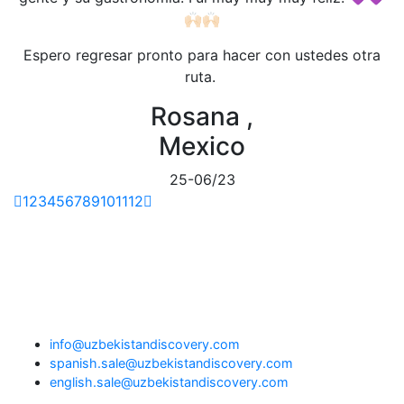
🙌🏻🙌🏻
Espero regresar pronto para hacer con ustedes otra
ruta.
Rosana ,
Mexico
25-06/23
1
2
3
4
5
6
7
8
9
10
11
12
info@uzbekistandiscovery.com
spanish.sale@uzbekistandiscovery.com
english.sale@uzbekistandiscovery.com