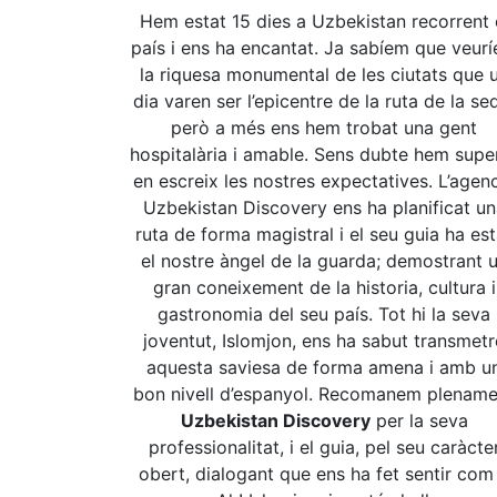
Hem estat 15 dies a Uzbekistan recorrent 
país i ens ha encantat. Ja sabíem que veur
la riquesa monumental de les ciutats que 
dia varen ser l’epicentre de la ruta de la se
però a més ens hem trobat una gent
hospitalària i amable. Sens dubte hem supe
en escreix les nostres expectatives. L’agen
Uzbekistan Discovery ens ha planificat un
ruta de forma magistral i el seu guia ha est
el nostre àngel de la guarda; demostrant 
gran coneixement de la historia, cultura i
gastronomia del seu país. Tot hi la seva
joventut, Islomjon, ens ha sabut transmetr
aquesta saviesa de forma amena i amb u
bon nivell d’espanyol. Recomanem plename
Uzbekistan Discovery
per la seva
professionalitat, i el guia, pel seu caràcte
obert, dialogant que ens ha fet sentir com