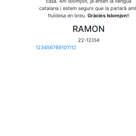
casa. Ah! Islomjon, ja entén la llengua
catalana i estem segurs que la parlarà am
fluïdesa en breu.
Gràcies Islomjon
!!
RAMON
22-12/04
1
2
3
4
5
6
7
8
9
10
11
12