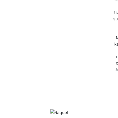
t
su
M
k
c
a