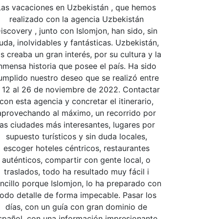
Las vacaciones en Uzbekistán , que hemos
realizado con la agencia Uzbekistán
iscovery , junto con Islomjon, han sido, sin
uda, inolvidables y fantásticas. Uzbekistán,
s creaba un gran interés, por su cultura y la
nmensa historia que posee el país. Ha sido
umplido nuestro deseo que se realizó entre
l 12 al 26 de noviembre de 2022. Contactar
con esta agencia y concretar el itinerario,
aprovechando al máximo, un recorrido por
las ciudades más interesantes, lugares por
supuesto turísticos y sin duda locales,
escoger hoteles céntricos, restaurantes
auténticos, compartir con gente local, o
traslados, todo ha resultado muy fácil i
ncillo porque Islomjon, lo ha preparado con
todo detalle de forma impecable. Pasar los
días, con un guía con gran dominio de
spañol, con una información impresionante,