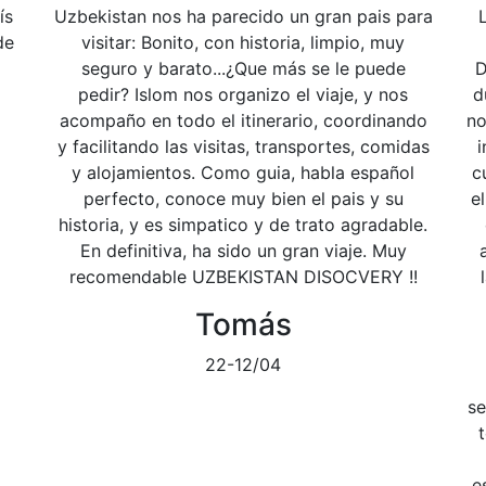
ís
Uzbekistan nos ha parecido un gran pais para
de
visitar: Bonito, con historia, limpio, muy
seguro y barato...¿Que más se le puede
D
pedir? Islom nos organizo el viaje, y nos
d
acompaño en todo el itinerario, coordinando
no
y facilitando las visitas, transportes, comidas
i
y alojamientos. Como guia, habla español
c
perfecto, conoce muy bien el pais y su
e
historia, y es simpatico y de trato agradable.
En definitiva, ha sido un gran viaje. Muy
recomendable UZBEKISTAN DISOCVERY !!
Tomás
22-12/04
se
e