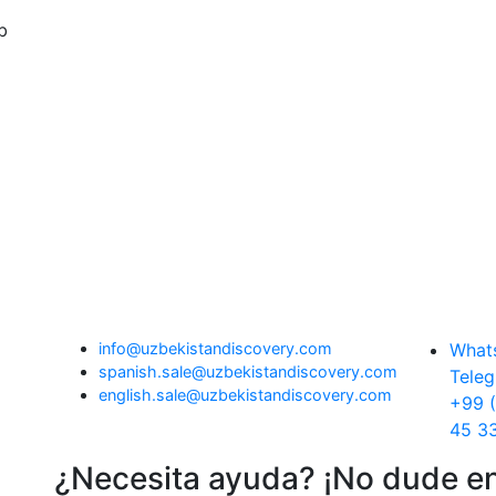
b
info@uzbekistandiscovery.com
What
spanish.sale@uzbekistandiscovery.com
Teleg
english.sale@uzbekistandiscovery.com
+99 
45 3
¿Necesita ayuda? ¡No dude en