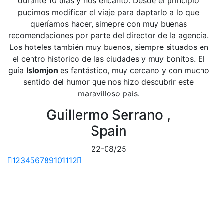
durante 10 días y nos encantó. Desde el principio
pudimos modificar el viaje para daptarlo a lo que
queríamos hacer, simepre con muy buenas
recomendaciones por parte del director de la agencia.
Los hoteles también muy buenos, siempre situados en
el centro historico de las ciudades y muy bonitos. El
guía
Islomjon
es fantástico, muy cercano y con mucho
sentido del humor que nos hizo descubrir este
maravilloso pais.
Guillermo Serrano ,
Spain
22-08/25
1
2
3
4
5
6
7
8
9
10
11
12