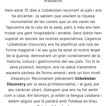
Hem estat 15 dies a Uzbekistan recorrent el país i ens
ha encantat. Ja sabíem que veuríem la riquesa
monumental de les ciutats que un dia varen ser
l’epicentre de la ruta de la seda, però a més ens hem
trobat una gent hospitalària i amable. Sens dubte hem
superat en escreix les nostres expectatives. L’agencia
Uzbekistan Discovery ens ha planificat una ruta de
forma magistral i el seu guia ha estat el nostre àngel
de la guarda; demostrant un gran coneixement de la
historia, cultura i gastronomia del seu país. Tot hi la
seva joventut, Islomjon, ens ha sabut transmetre
aquesta saviesa de forma amena i amb un bon nivell
d’espanyol. Recomanem plenament
Uzbekistan
Discovery
per la seva professionalitat, i el guia, pel
seu caràcter obert, dialogant que ens ha fet sentir
com a casa. Ah! Islomjon, ja entén la llengua catalana i
estem segurs que la parlarà amb fluïdesa en breu.